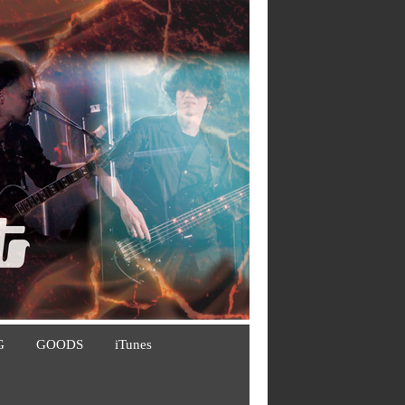
G
GOODS
iTunes