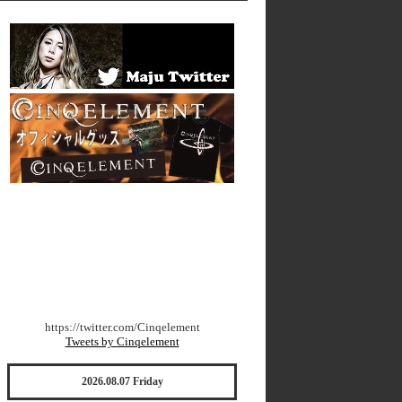
https://twitter.com/Cinqelement
Tweets by Cinqelement
2026.08.07 Friday