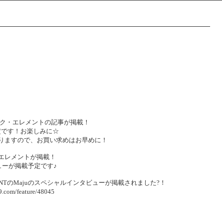
』にサンク・エレメントの記事が掲載！
定です！お楽しみに☆
となりますので、お買い求めはお早めに！
ンク・エレメントが掲載！
ーが掲載予定です♪
 ELEMENTのMajuのスペシャルインタビューが掲載されました?！
/feature/48045