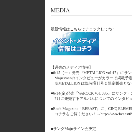
MEDIA
最新情報はこちらでチェックしてね！
【過去のメディア情報】
■6/15（土）発売『METALLION vol.47
Maju<vo>のインタビューがカラーで掲載予
※METALLION は臨時増刊号＆限定販売
■6/14(金)発売『WeROCK Vol. 035』にサ
7月に発売するアルバムについてのインタビュ
■Rock Magazine『BEEAST』に、CINQ
コチラをご覧ください！→http://www.beeast69.com
■サンクMajuサイン会決定