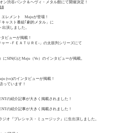
ユニオン渋谷パンク＆ヘヴィ・メタル館にて開催決定！
718
エレメント Majuが登場！
ドキャスト番組｢劇的メタル」に
ト出演しました。
インタビューが掲載！
チャー -ＦＥＡＴＵＲＥ-」の太鼓判シリーズにて
発売）にSIN(G)とMaju（Vo）のインタビューが掲載。
aju (vo)のインタビューが掲載！
語っています！
EMENTの紹介記事が大きく掲載されました！
EMENTの紹介記事が大きく掲載されました！
5～のMBCラジオ『プレシャス・ミュージック』に生出演しました。