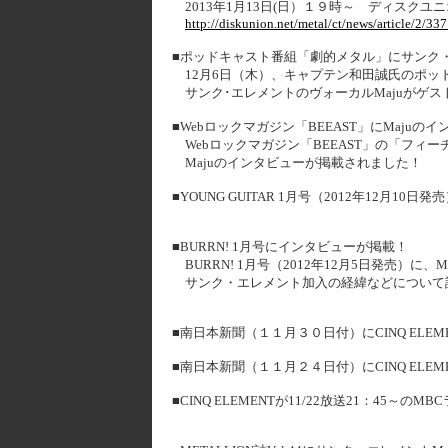
2013年1月13日(日）１９時～ ディスク
http://diskunion.net/metal/ct/news/article/2/33
■ポッドキャスト番組「劇的メタル」にサンク・
12月6日（木）、キャプテン和田誠氏のポッ
サンク･エレメントのヴォーカルMajuがゲス
■Webロックマガジン「BEEAST」にMajuの
Webロックマガジン「BEEAST」の「フィー
Majuのインタビューが掲載されました！
■YOUNG GUITAR 1月号（2012年12月10日
■BURRN! 1月号にインタビューが掲載！
BURRN! 1月号（2012年12月5日発売）に、M
サンク・エレメント加入の経緯などについて
■南日本新聞（１１月３０日付）にCINQ EL
■南日本新聞（１１月２４日付）にCINQ EL
■CINQ ELEMENTが11/22放送21：4