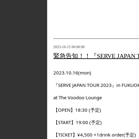
2023-10-15 06:00:00
緊急告知！！『SERVE JAPAN T
2023.10.16(mon)
『SERVE JAPAN TOUR 2023』in FUKUO
at The Voodoo Lounge
【OPEN】18:30 (予定)
【START】19:00 (予定)
【TICKET】¥4,500 +1drink order(予定)