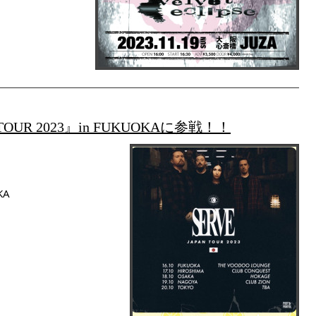
OUR 2023』in FUKUOKAに参戦！！
KA