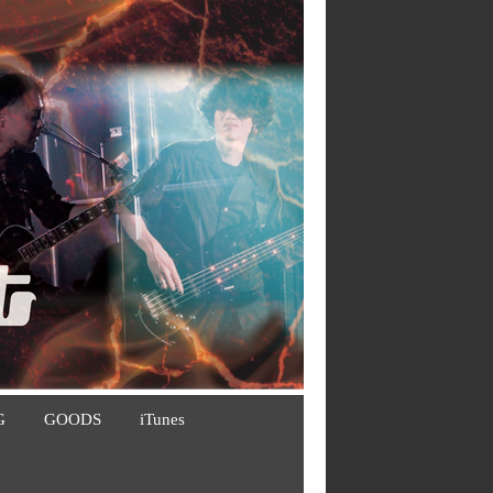
G
GOODS
iTunes