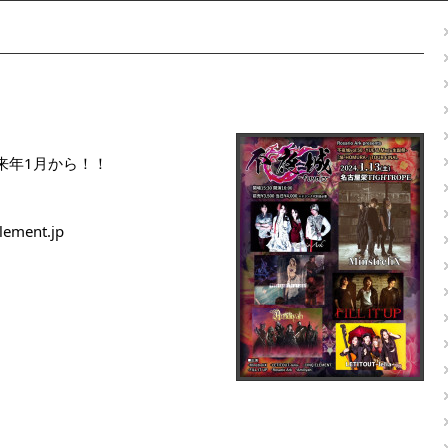
来年1月から！！
ment.jp