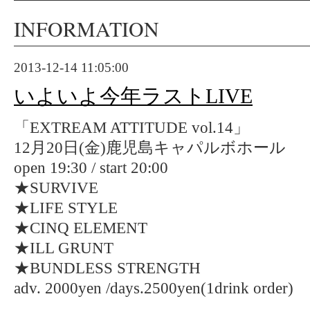
INFORMATION
2013-12-14 11:05:00
いよいよ今年ラストLIVE
「EXTREAM ATTITUDE vol.14」
12月20日(金)鹿児島キャパルボホール
open 19:30 / start 20:00
★SURVIVE
★LIFE STYLE
★CINQ ELEMENT
★ILL GRUNT
★BUNDLESS STRENGTH
adv. 2000yen /days.2500yen(1drink order)