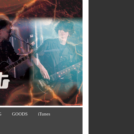
G
GOODS
iTunes