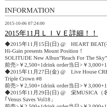
INFORMATION
2015-10-06 07:24:00
2015年11月ＬＩＶＥ詳細！！
◆2015年11月15日(日) @ HEART BEA
Hi-Gain presents Mount Position！
SOLITUDE New Albun”Reach For The Sky”R
前売>￥2,500+1drink order当日>￥3,000+1dr
◆2015年11月27日(金) @ Live House C
Triple Crown #8
前売>￥2,500+1drink order当日>￥3,000+1dr
◆2015年11月29日(日) @ 栄MUSICA
｢Venus Saves Vol18」
前売>￥2,500+1drink order当日>￥3,000+1dr