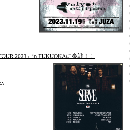
OUR 2023』in FUKUOKAに参戦！！
KA