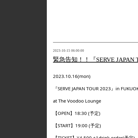
2023-10-15 06:00:00
緊急告知！！『SERVE JAPAN T
2023.10.16(mon)
『SERVE JAPAN TOUR 2023』in FUKUO
at The Voodoo Lounge
【OPEN】18:30 (予定)
【START】19:00 (予定)
【TICKET】¥4,500 +1drink order(予定)