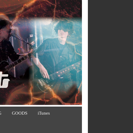
G
GOODS
iTunes