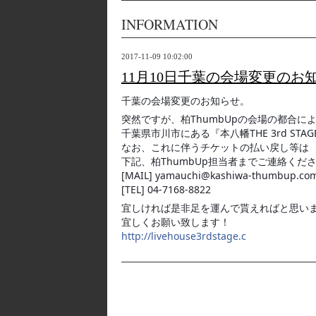
INFORMATION
2017-11-09 10:02:00
11月10日千葉の会場変更のお
千葉の会場変更のお知らせ。
突然ですが、柏ThumbUpの会場の都合によ
千葉県市川市にある『本八幡THE 3rd ST
なお、これに伴うチケットの払い戻し等は
下記、柏ThumbUp担当者までご連絡くだ
[MAIL] yamauchi@kashiwa-thumbup.co
[TEL] 04-7168-8822
宜しければ是非足を運んで貰えればと思い
宜しくお願い致します！
http://livehouse3rdstage.c