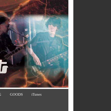
G
GOODS
iTunes