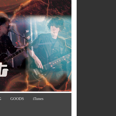
G
GOODS
iTunes