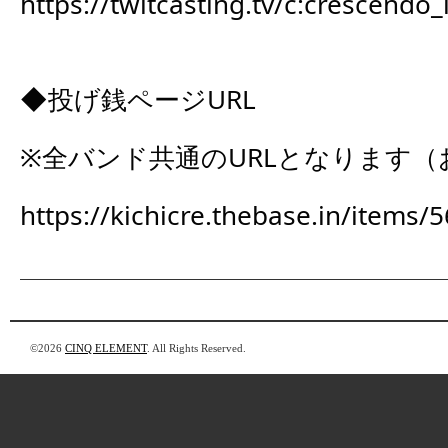
https://twitcasting.tv/c:crescendo
◆投げ銭ページURL
※全バンド共通のURLとなります（
https://kichicre.thebase.in/items
©2026
CINQ ELEMENT
. All Rights Reserved.