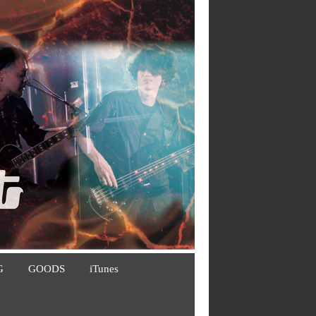
G
GOODS
iTunes